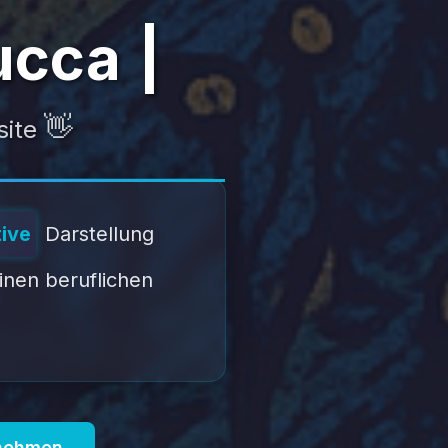
ca Karge
👋
site
tive
Darstellung
nen beruflichen
fnehmen