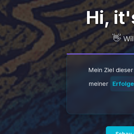
Hi, it's m
👋
Wil
Mein Ziel dieser
meiner
Erfolge
Schau 