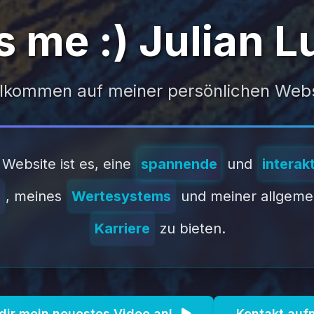
e :)
Julian Luc
lkommen auf meiner persönlichen Web
 Website ist es, eine
spannende
und
interak
, meines
Wertesystems
und meiner allgemei
Karriere
zu bieten.
dir mein neuestes Video an!
Kontakt au